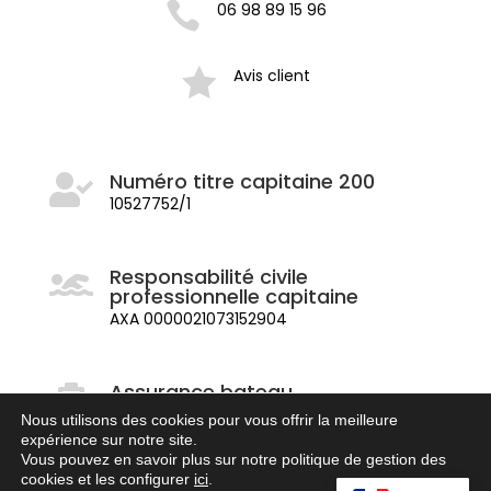

06 98 89 15 96

Avis client
Numéro titre capitaine 200

10527752/1
Responsabilité civile

professionnelle capitaine
AXA 0000021073152904
Assurance bateau

professionnelle
Nous utilisons des cookies pour vous offrir la meilleure
GENERALI AT 488 746
expérience sur notre site.
Vous pouvez en savoir plus sur notre politique de gestion des
cookies et les configurer
ici
.