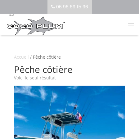
06 98 89 15 96
Accueil
/ Pêche côtière
Pêche côtière
Voici le seul résultat